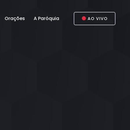
Orações
A Paróquia
AO VIVO