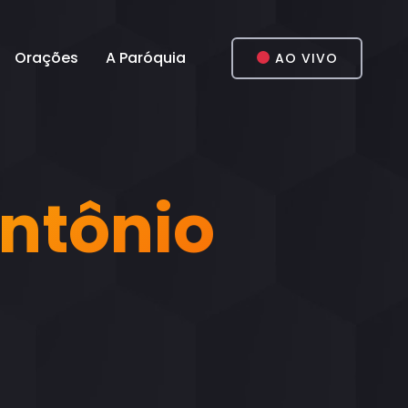
Orações
A Paróquia
AO VIVO
ntônio