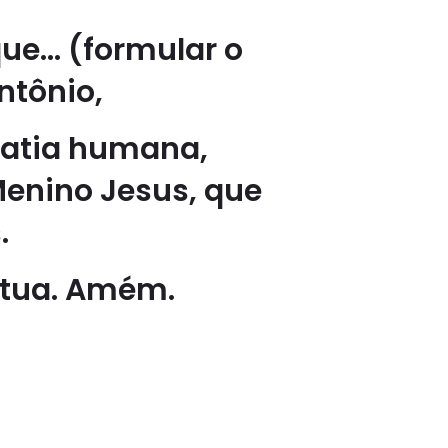
ue… (formular o
ntônio,
patia humana,
Menino Jesus, que
.
 tua. Amém.